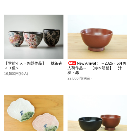
【堂前守人・陶器作品】｜ 抹茶碗
New Arrival！ ～2026・5月再
＜３種＞
入荷作品～ 【赤木明登】｜ 汁
椀・赤
16,500円(税込)
22,000円(税込)