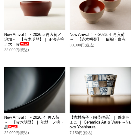
New Arrival！ ～2026.5 再入荷／
New Arrival！ ～2026.４ 再入荷
追加～ 【赤木明登】｜ 正法寺椀
～ 【赤木明登】｜ 飯椀・白赤
／大・赤
33,000円(税込)
33,000円(税込)
New Arrival！ ～2026.４ 再入荷
【吉村尚子・陶芸作品】｜ 蕎麦ち
～ 【赤木明登】｜ 能登一ノ椀・
ょこ ｜ Ceramics Art & Ware ～Na
黒
oko Yoshimura
22,000円(税込)
7,150円(税込)