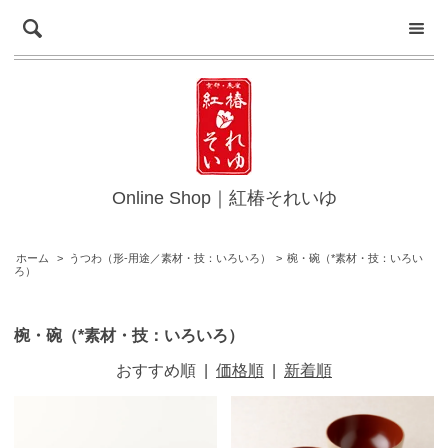
Online Shop｜紅椿それいゆ
ホーム
>
うつわ（形-用途／素材・技：いろいろ）
>
椀・碗（*素材・技：いろい
ろ）
椀・碗（*素材・技：いろいろ）
おすすめ順
|
価格順
|
新着順