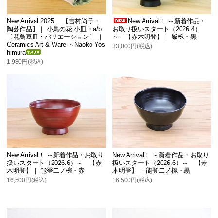
New Arrival 2025 【吉村尚子・
New Arrival！ ～新着作品・
陶芸作品】｜ 小鳥の花 小皿・a/b
お取り扱いスタート（2026.4）
〔花鳥豆皿・バリエーション〕 ｜
～ 【赤木明登】｜ 飯椀・黒
Ceramics Art & Ware ～Naoko Yos
33,000円(税込)
himura
1,980円(税込)
New Arrival！ ～新着作品・お取り
New Arrival！ ～新着作品・お取り
扱いスタート（2026.6）～ 【赤
扱いスタート（2026.6）～ 【赤
木明登】｜ 能登二ノ椀・赤
木明登】｜ 能登二ノ椀・黒
16,500円(税込)
16,500円(税込)