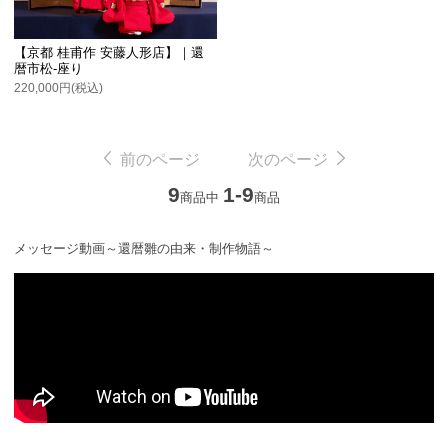
【京都 桂甫作 安藤人形店】｜還
暦市松-座り
220,000円(税込)
前のページ
次のページ
9
1-9
商品中
商品
メッセージ動画～還暦雛の由来・制作物語～