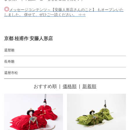
◎
メッセージコンテンツ～【安藤人形店さんのこと】 もオープンいた
しました。 併せて、ぜひご一読ください。 ⇒⇒
京都 桂甫作 安藤人形店
還暦雛
長寿雛
還暦市松
おすすめ順
|
価格順
|
新着順