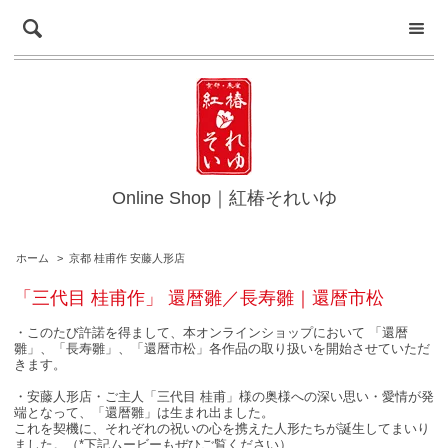
Online Shop｜紅椿それいゆ
ホーム
>
京都 桂甫作 安藤人形店
「三代目 桂甫作」 還暦雛／長寿雛｜還暦市松
・このたび許諾を得まして、本オンラインショップにおいて 「還暦
雛」、「長寿雛」、「還暦市松」各作品の取り扱いを開始させていただ
きます。
・安藤人形店・ご主人「三代目 桂甫」様の奥様への深い思い・愛情が発
端となって、「還暦雛」は生まれ出ました。
これを契機に、それぞれの祝いの心を携えた人形たちが誕生してまいり
ました。（*下記ムービーもぜひご覧ください）