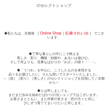
のセレクトショップ
［
Online Shop｜紅椿それいゆ
］
◆私たちは、京都発
でござ
います。
◆丁寧な暮らしの中にこそ映える
美しさ、彩り、機能・効能や、あるいは遊び心。
そして何よりも、見事なばかりの『わざ』の様々・・・。
◆「うつわ」を中心に、こうしたものを体現する
品々をお届けしたい。そんな想いでスタートいたしました。
～［技］［彩り］［美しさ］のセレクトショップを目指して／京都
から～
◆とは申しましても、
まだまだ歩みを始めたばかりの当ショップではございます。
お客さまとともに、また作家の皆さま・匠の方々と共に、
少しずつ育ててまいりたいと存じます。