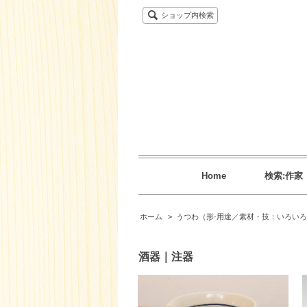
ショップ内検索
Home
検索:作家
ホーム
>
うつわ（形-用途／素材・技：いろいろ
酒器｜注器