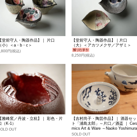
【堂前守人・陶器作品】｜ 片口
【堂前守人・陶器作品】｜片口
（小）＜a・b・c＞
（大）＜アカツメクサ／アザミ＞
8,800円(税込)
8,250円(税込)
【雅峰窯／丹波・立杭】｜ 彩色・片
【吉村尚子・陶芸作品】｜ 酒器セッ
口（K-1）
ト「浦島太郎」～片口／酒盃 ｜ Cer
mics Art & Ware ～Naoko Yoshimura
SOLD OUT
SOLD OUT