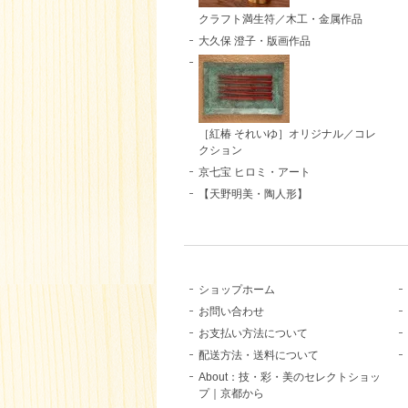
クラフト満生符／木工・金属作品
大久保 澄子・版画作品
［紅椿 それいゆ］オリジナル／コレ
クション
京七宝 ヒロミ・アート
【天野明美・陶人形】
ショップホーム
お問い合わせ
お支払い方法について
配送方法・送料について
About：技・彩・美のセレクトショッ
プ｜京都から