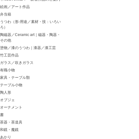
絵画／アート作品
弁当箱
うつわ（形-用途／素材・技：いろい
ろ）
陶磁器／Ceramic art｜磁器・陶器・
その他
塗物／漆のうつわ｜漆器／漆工芸
竹工芸作品
ガラス／吹きガラス
有職小物
家具・テーブル類
テーブル小物
陶人形
オブジェ
オーナメント
書
茶器・茶道具
和鏡・魔鏡
あかり