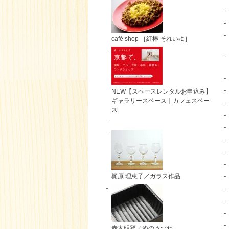
café shop ［紅椿 それいゆ］
NEW【スペースレンタルお申込み】
ギャラリースペース｜カフェスペー
ス
梶原 理恵子／ガラス作品
赤木明登／漆のうつわ