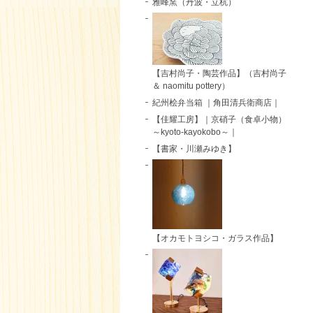
雅峰窯（丹波・立杭）
【吉村尚子・陶芸作品】（吉村尚子
＆ naomitu pottery）
紀州桧弁当箱 ｜角田清兵衛商店｜
【佳耀工房】｜京硝子（食卓小物）
～kyoto-kayokobo～｜
【書家・川瀬みゆき】
【オカモトヨシコ・ガラス作品】