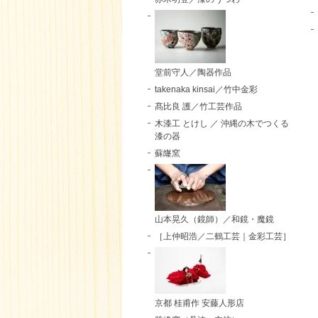
堂前守人／陶器作品
takenaka kinsai／竹中金彩
髙比良 護／竹工芸作品
木漆工 とけし ／ 沖縄の木でつくる
漆の器
蘇嶐窯
山本晃久（鏡師）／和鏡・魔鏡
［上仲昭浩／二鶴工芸｜金彩工芸］
京都 桂甫作 安藤人形店