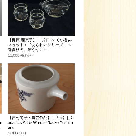
【梶原 理恵子】｜ 片口 ＆ ぐい呑み
＜セット＞〝あられ〟シリーズ｜ ～
春夏秋冬、涼やかに～
11,000円(税込)
【吉村尚子・陶芸作品】｜ 注器 ｜ C
a
eramics Art & Ware ～Naoko Yoshim
ura
SOLD OUT