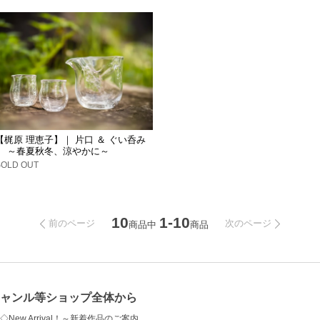
【梶原 理恵子】｜ 片口 ＆ ぐい呑み
｜ ～春夏秋冬、涼やかに～
SOLD OUT
10
1-10
前のページ
次のページ
商品中
商品
ャンル等ショップ全体から
◇New Arrival！～新着作品のご案内