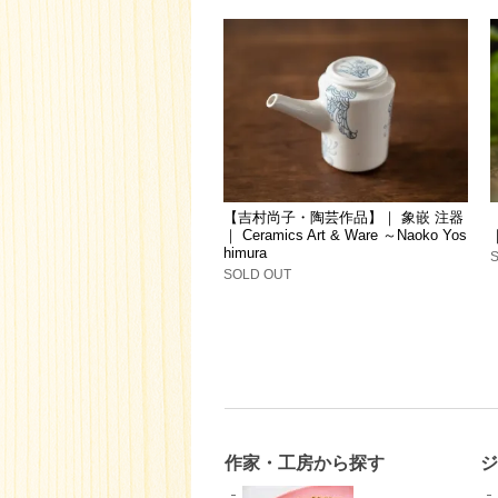
【吉村尚子・陶芸作品】｜ 象嵌 注器
｜ Ceramics Art & Ware ～Naoko Yos
himura
SOLD OUT
作家・工房から探す
ジ