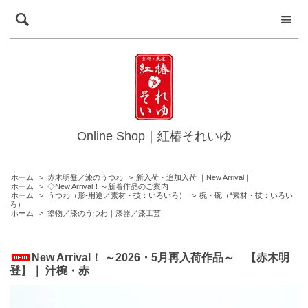
Online Shop｜紅椿それいゆ
ホーム
>
赤木明登／漆のうつわ
>
新入荷・追加入荷 ｜New Arrival｜
ホーム
>
◇New Arrival！～新着作品のご案内
ホーム
>
うつわ（形-用途／素材・技：いろいろ）
>
椀・碗（*素材・技：いろい
ろ）
ホーム
>
塗物／漆のうつわ｜漆器／漆工芸
New Arrival！ ～2026・5月再入荷作品～ 【赤木明
登】｜ 汁椀・赤