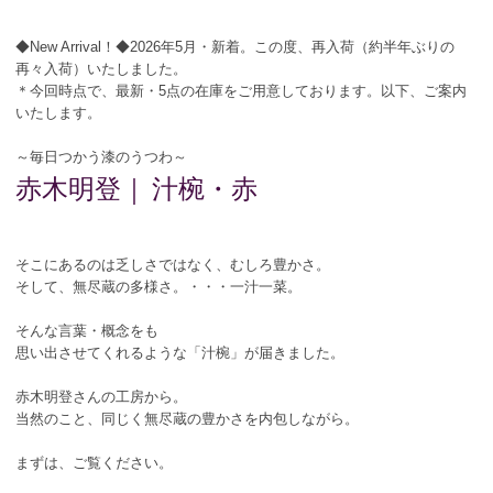
◆New Arrival！◆2026年5月・新着。この度、再入荷（約半年ぶりの
再々入荷）いたしました。
＊今回時点で、最新・5点の在庫をご用意しております。以下、ご案内
いたします。
～毎日つかう漆のうつわ～
赤木明登｜
汁椀・赤
そこにあるのは乏しさではなく、むしろ豊かさ。
そして、無尽蔵の多様さ。・・・一汁一菜。
そんな言葉・概念をも
思い出させてくれるような「汁椀」が届きました。
赤木明登さんの工房から。
当然のこと、同じく無尽蔵の豊かさを内包しながら。
まずは、ご覧ください。