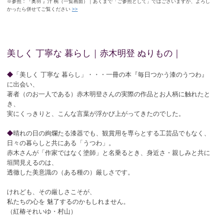
※参照：『奥羽 』汁 椀（一覧画面）｜あくまで「ご参照として」ではございますが、よろし
かったら併せてご覧ください
>>
美しく 丁寧な 暮らし｜赤木明登 ぬりもの｜
◆
「美しく 丁寧な 暮らし」・・・一冊の本『毎日つかう漆のうつわ』
に出会い、
著者（のお一人である）赤木明登さんの実際の作品とお人柄に触れたと
き、
実にくっきりと、こんな言葉が浮かび上がってきたのでした。
◆
晴れの日の絢爛たる漆器でも、観賞用を専らとする工芸品でもなく、
日々の暮らしと共にある「うつわ」。
赤木さんが「作家ではなく塗師」と名乗るとき、身近さ・親しみと共に
垣間見えるのは、
透徹した美意識の（ある種の）厳しさです。
けれども、その厳しさこそが、
私たちの心を 魅了するのかもしれません。
（紅椿それいゆ・村山）