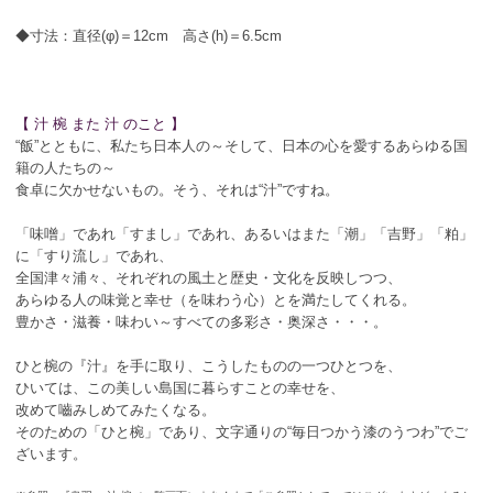
◆寸法：直径(φ)＝12cm 高さ(h)＝6.5cm
【 汁 椀 また 汁 のこと 】
“飯”とともに、私たち日本人の～そして、日本の心を愛するあらゆる国
籍の人たちの～
食卓に欠かせないもの。そう、それは“汁”ですね。
「味噌」であれ「すまし」であれ、あるいはまた「潮」「吉野」「粕」
に「すり流し」であれ、
全国津々浦々、それぞれの風土と歴史・文化を反映しつつ、
あらゆる人の味覚と幸せ（を味わう心）とを満たしてくれる。
豊かさ・滋養・味わい～すべての多彩さ・奥深さ・・・。
ひと椀の『汁』を手に取り、こうしたものの一つひとつを、
ひいては、この美しい島国に暮らすことの幸せを、
改めて嚙みしめてみたくなる。
そのための「ひと椀」であり、文字通りの“毎日つかう漆のうつわ”でご
ざいます。