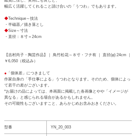
鑑賞に佳し、実用にも良しと、
幅広く活躍してくれること請け合いの「うつわ」でもあります。
◆
Technique～技法
・半磁器／描き落とし
◆
Size～寸法
・直径：８寸＝24cm
【吉村尚子・陶芸作品】｜ 鳥竹松花～８寸・フチ有 ｜ 直径(φ):24cm ｜
￥6,050（税込み）
●
「個体差」につきまして
作家自身の「手仕事による」うつわとなります。そのため、個体によっ
て若干の差がございます。
*お届けの品によっては、本画面に掲載した各画像とやや「イメージが
異なる」と感じられる場合があるかもしれません。
その可能性もございますこと、あらかじめお含みおきください。
型番
YN_20_003