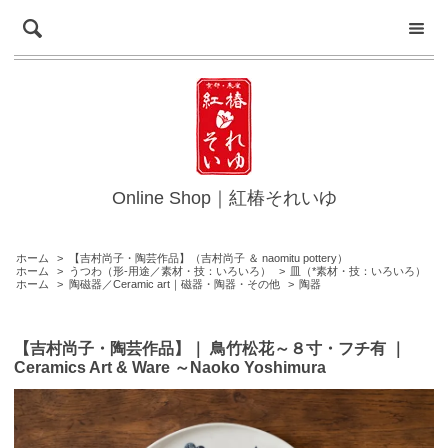
Online Shop｜紅椿それいゆ
ホーム
>
【吉村尚子・陶芸作品】（吉村尚子 ＆ naomitu pottery）
ホーム
>
うつわ（形-用途／素材・技：いろいろ）
>
皿（*素材・技：いろいろ）
ホーム
>
陶磁器／Ceramic art｜磁器・陶器・その他
>
陶器
【吉村尚子・陶芸作品】｜ 鳥竹松花～８寸・フチ有 ｜
Ceramics Art & Ware ～Naoko Yoshimura