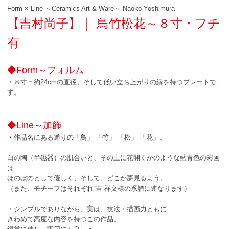
Form × Line ～Ceramics Art & Ware～ Naoko Yoshimura
【吉村尚子】｜ 鳥竹松花～８寸・フチ
有
◆Form～フォルム
・８寸＝約24cmの直径、そして低い立ち上がりの縁を持つプレートで
す。
◆Line～加飾
・作品名にある通りの「鳥」 「竹」 「松」 「花」。
白の陶（半磁器）の肌合いと、その上に花開くかのような藍青色の彩画
は
ほのぼのとして優しく、そして、どこか夢見るよう。
（また、モチーフはそれぞれ“吉”祥文様の系譜に連なります）
・シンプルでありながら、実は、技法・描画力ともに
きわめて高度な内容を持つこの作品、