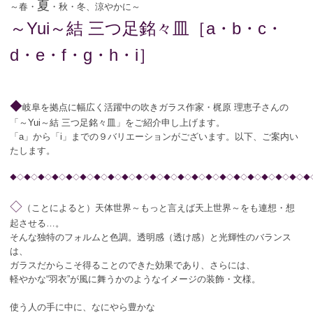
夏
～春・
・秋・冬、涼やかに～
～Yui～結 三つ足銘々皿［a・b・c・
d・e・f・g・h・i］
◆
岐阜を拠点に幅広く活躍中の吹きガラス作家・梶原 理恵子さんの
「～Yui～結 三つ足銘々皿」をご紹介申し上げます。
「a」から「i」までの９バリエーションがございます。以下、ご案内い
たします。
◆◇◆◇◆◇◆◇◆◇◆◇◆◇◆◇◆◇◆◇◆◇◆◇◆◇◆◇◆◇◆◇◆◇◆◇◆◇◆◇◆◇◆
◇
（ことによると）天体世界～もっと言えば天上世界～をも連想・想
起させる…。
そんな独特のフォルムと色調。透明感（透け感）と光輝性のバランス
は、
ガラスだからこそ得ることのできた効果であり、さらには、
軽やかな“羽衣”が風に舞うかのようなイメージの装飾・文様。
使う人の手に中に、なにやら豊かな