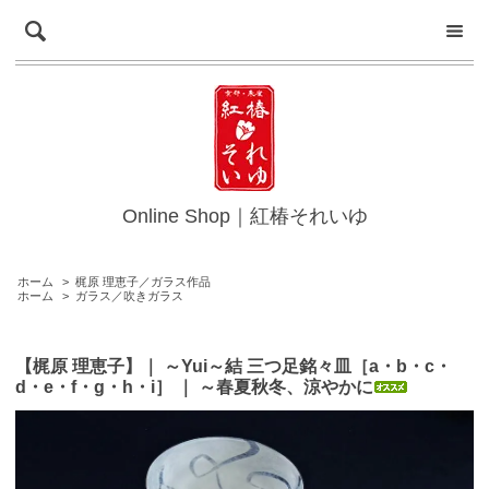
Online Shop｜紅椿それいゆ
ホーム
>
梶原 理恵子／ガラス作品
ホーム
>
ガラス／吹きガラス
【梶原 理恵子】｜ ～Yui～結 三つ足銘々皿［a・b・c・
d・e・f・g・h・i］ ｜ ～春夏秋冬、涼やかに