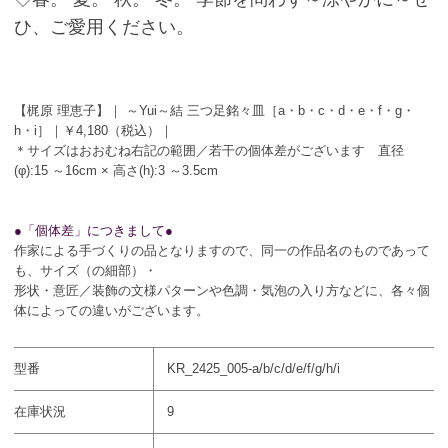
ひ、ご愛用ください。
【梶原 理恵子】｜ ～Yui～結 三つ足銘々皿［a・b・c・d・e・f・g・
h・i］｜￥4,180（税込）｜
＊サイズはおおむね右記の範囲／若干の個体差がございます 直径
(φ):15 ～16cm × 高さ(h):3 ～3.5cm
●「個体差」につきまして●
作家による手づくりの品となりますので、同一の作品名のものであって
も、サイズ（の細部）・
形状・意匠／装飾の文様パターンや色調・気泡の入り方などに、各々個
体によっての違いがございます。
型番
KR_2425_005-a/b/c/d/e/f/g/h/i
在庫状況
9