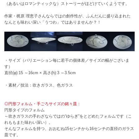
（あるいはロマンティックな）ストーリーがほどけていくようです。
作家・梶原 理恵子さんならではの創作性が、ふんだんに盛り込まれた
なんとも味わい深い「うつわ」ではありませんか？！
・サイズ（バリエーション毎に若干の個体差／サイズの幅がございま
す）
直径(φ):15 ～16cm × 高さ(h):3 ～3.5cm
・素材／技法：吹きガラス、色ガラス
◎円形フォルム・手ごろサイズの銘々皿：
円形タイプのフォルム
～吹きガラスの手わざならではの“ゆらぎ”をとどめたフォルムです（こ
れももまた味わい深い）。
そんなフォルムを持つ、おおむね15センチから16センチの直径のガラス
皿です。