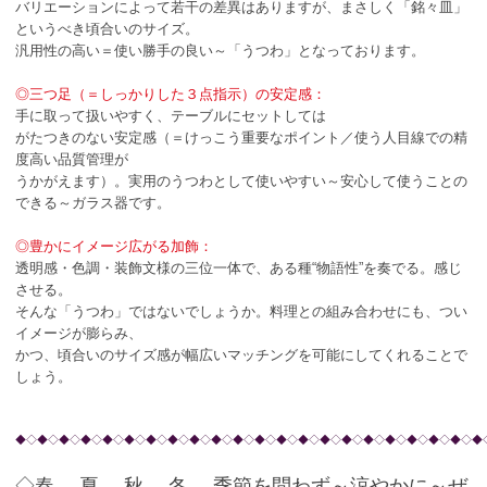
バリエーションによって若干の差異はありますが、まさしく「銘々皿」
というべき頃合いのサイズ。
汎用性の高い＝使い勝手の良い～「うつわ」となっております。
◎三つ足（＝しっかりした３点指示）の安定感：
手に取って扱いやすく、テーブルにセットしては
がたつきのない安定感（＝けっこう重要なポイント／使う人目線での精
度高い品質管理が
うかがえます）。実用のうつわとして使いやすい～安心して使うことの
できる～ガラス器です。
◎豊かにイメージ広がる加飾：
透明感・色調・装飾文様の三位一体で、ある種“物語性”を奏でる。感じ
させる。
そんな「うつわ」ではないでしょうか。料理との組み合わせにも、つい
イメージが膨らみ、
かつ、頃合いのサイズ感が幅広いマッチングを可能にしてくれることで
しょう。
◆◇◆◇◆◇◆◇◆◇◆◇◆◇◆◇◆◇◆◇◆◇◆◇◆◇◆◇◆◇◆◇◆◇◆◇◆◇◆◇◆◇◆
◇春。 夏。 秋。 冬。 季節を問わず～涼やかに～ぜ