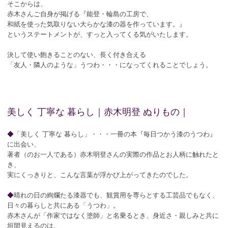
そこからは、
赤木さんご自身が掲げる『能登・輪島の工房で、
和紙を使った気取りない大らかな漆の器を作っています。』
というステートメントが、すっと入ってくる気がいたします。
決して使い飽きることのない、長く付き合える
「友人・隣人のような」うつわ・・・になってくれることでしょう。
美しく 丁寧な 暮らし｜赤木明登 ぬりもの｜
◆
「美しく 丁寧な 暮らし」・・・一冊の本『毎日つかう漆のうつわ』
に出会い、
著者（のお一人である）赤木明登さんの実際の作品とお人柄に触れたと
き、
実にくっきりと、こんな言葉が浮かび上がってきたのでした。
◆
晴れの日の絢爛たる漆器でも、観賞用を専らとする工芸品でもなく、
日々の暮らしと共にある「うつわ」。
赤木さんが「作家ではなく塗師」と名乗るとき、身近さ・親しみと共に
垣間見えるのは、