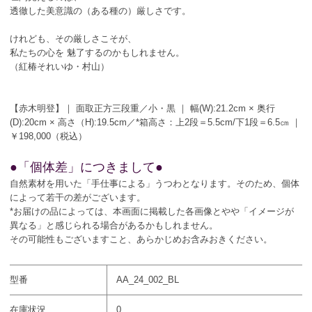
透徹した美意識の（ある種の）厳しさです。
けれども、その厳しさこそが、
私たちの心を 魅了するのかもしれません。
（紅椿それいゆ・村山）
【赤木明登】｜ 面取正方三段重／小・黒 ｜ 幅(W):21.2cm × 奥行
(D):20cm × 高さ（H):19.5cm／*箱高さ：上2段＝5.5cm/下1段＝6.5㎝ ｜
￥198,000（税込）
●「個体差」につきまして●
自然素材を用いた「手仕事による」うつわとなります。そのため、個体
によって若干の差がございます。
*お届けの品によっては、本画面に掲載した各画像とやや「イメージが
異なる」と感じられる場合があるかもしれません。
その可能性もございますこと、あらかじめお含みおきください。
型番
AA_24_002_BL
在庫状況
0