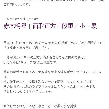
ご案内いたします。
～毎日つかう漆のうつわ～
赤木明登｜面取正方三段重／小・黒
日本の「漆のうつわ」の第一人者である“塗師（ぬし）”赤木明登さんの
『面取正方三段重』（黒）です。
一辺がおよそ20cmの正方。高さも含めてその内外であり、
いうならば“キューブ型”の三段重です。
重箱の定番とも言える～大き過ぎず小さ過ぎずの～サイズとフォルム
は、
使い勝手がよく、多様多彩なシーンで活躍してくれるはずです。
その意味で、現代のライフスタイルにもたいへんよくマッチする
ひとしななのではないでしょうか。
面取りのされた丁寧な仕事と、どこか柔らかな質感。