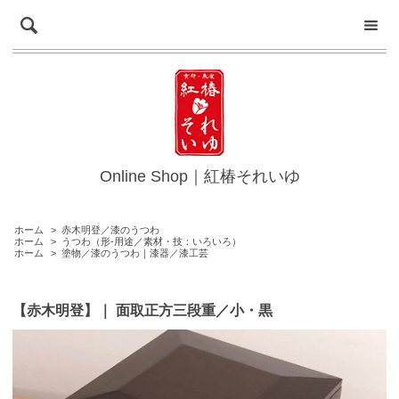
Online Shop｜紅椿それいゆ
ホーム
>
赤木明登／漆のうつわ
ホーム
>
うつわ（形-用途／素材・技：いろいろ）
ホーム
>
塗物／漆のうつわ｜漆器／漆工芸
【赤木明登】｜ 面取正方三段重／小・黒