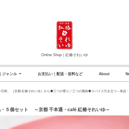
Online Shop｜紅椿それいゆ
｜ジャンル
お支払い｜配送・送料など
About
N
ー日和。 ［京都 紅椿それいゆ］から◆三つの香り／三つの風味◆スパイス引き立つ～単品・
・５個セット ～京都 千本通・café 紅椿それいゆ～