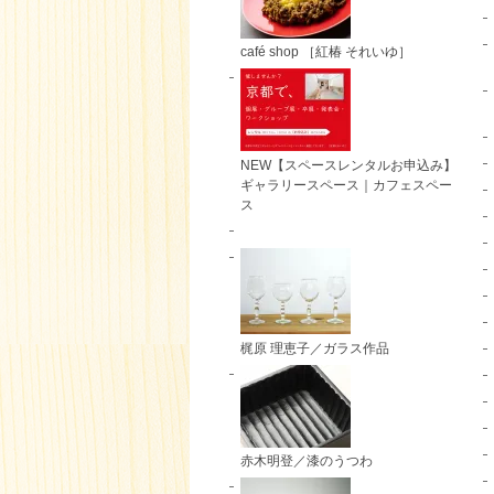
café shop ［紅椿 それいゆ］
NEW【スペースレンタルお申込み】
ギャラリースペース｜カフェスペー
ス
梶原 理恵子／ガラス作品
赤木明登／漆のうつわ