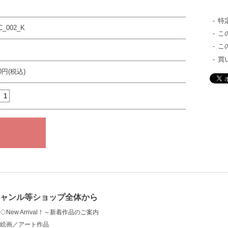
特
C_002_K
こ
こ
買
00円(税込)
ャンル等ショップ全体から
◇New Arrival！～新着作品のご案内
絵画／アート作品