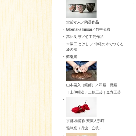
堂前守人／陶器作品
takenaka kinsai／竹中金彩
髙比良 護／竹工芸作品
木漆工 とけし ／ 沖縄の木でつくる
漆の器
蘇嶐窯
山本晃久（鏡師）／和鏡・魔鏡
［上仲昭浩／二鶴工芸｜金彩工芸］
京都 桂甫作 安藤人形店
雅峰窯（丹波・立杭）