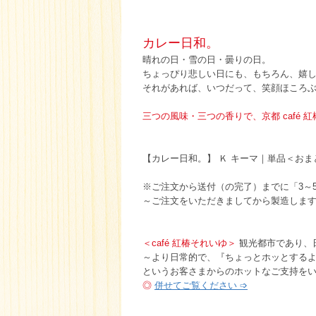
カレー日和。
晴れの日・雪の日・曇りの日。
ちょっぴり悲しい日にも、もちろん、嬉
それがあれば、いつだって、笑顔ほころ
三つの風味・三つの香りで、京都 café 
【カレー日和。】 Ｋ キーマ｜単品＜おま
※ご注文から送付（の完了）までに「3～
～ご注文をいただきましてから製造しま
＜café 紅椿それいゆ＞
観光都市であり、
～より日常的で、『ちょっとホッとする
というお客さまからのホットなご支持をい
◎
併せてご覧ください ➩