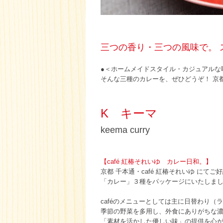
三つの香り・三つの風味で。 
●＜ホームメイドスタイル・カジュアルな
そんな三種のカレーを、ぜひどうぞ！ 京都
K キーマ
keema curry
【café 紅椿それいゆ カレー日和。】
京都 千本通・café 紅椿それいゆ にて
「カレー」３種をパッケージにいたしま
caféのメニューとしては主に日替わり
季節の野菜を多用し、外食にありがちな
「素材を活かした優しい味」の提供を心