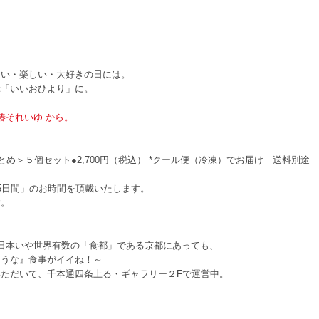
しい・楽しい・大好きの日には。
ぶ「いいおひより」に。
紅椿それいゆ から。
とめ＞５個セット●2,700円（税込） *クール便（冷凍）でお届け｜送料別途
5日間」のお時間を頂戴いたします。
す。
日本いや世界有数の「食都」である京都にあっても、
ような』食事がイイね！～
ただいて、千本通四条上る・ギャラリー２Fで運営中。