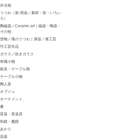
弁当箱
うつわ（形-用途／素材・技：いろい
ろ）
陶磁器／Ceramic art｜磁器・陶器・
その他
塗物／漆のうつわ｜漆器／漆工芸
竹工芸作品
ガラス／吹きガラス
有職小物
家具・テーブル類
テーブル小物
陶人形
オブジェ
オーナメント
書
茶器・茶道具
和鏡・魔鏡
あかり
花器