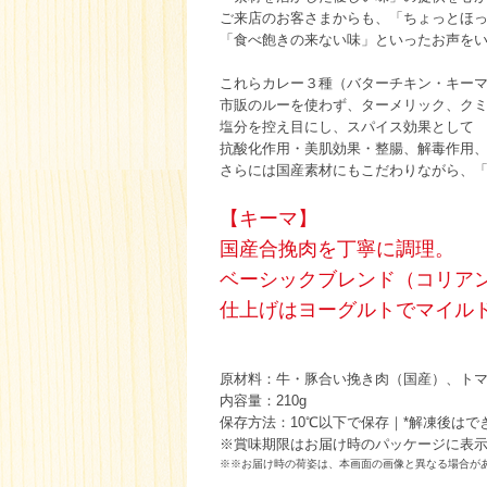
ご来店のお客さまからも、「ちょっとほ
「食べ飽きの来ない味」といったお声を
これらカレー３種（バターチキン・キー
市販のルーを使わず、ターメリック、ク
塩分を控え目にし、スパイス効果として
抗酸化作用・美肌効果・整腸、解毒作用
さらには国産素材にもこだわりながら、
【キーマ】
国産合挽肉を丁寧に調理。
ベーシックブレンド（コリア
仕上げはヨーグルトでマイル
原材料：牛・豚合い挽き肉（国産）、ト
内容量：210g
保存方法：10℃以下で保存｜*解凍後は
※賞味期限はお届け時のパッケージに表
※※お届け時の荷姿は、本画面の画像と異なる場合が