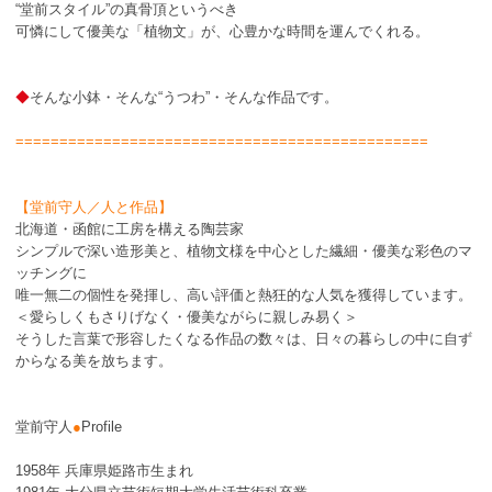
“堂前スタイル”の真骨頂というべき
可憐にして優美な「植物文」が、心豊かな時間を運んでくれる。
◆
そんな小鉢・そんな“うつわ”・そんな作品です。
===============================================
【堂前守人／人と作品】
北海道・函館に工房を構える陶芸家
シンプルで深い造形美と、植物文様を中心とした繊細・優美な彩色のマ
ッチングに
唯一無二の個性を発揮し、高い評価と熱狂的な人気を獲得しています。
＜愛らしくもさりげなく・優美ながらに親しみ易く＞
そうした言葉で形容したくなる作品の数々は、日々の暮らしの中に自ず
からなる美を放ちます。
堂前守人
●
Profile
1958年 兵庫県姫路市生まれ