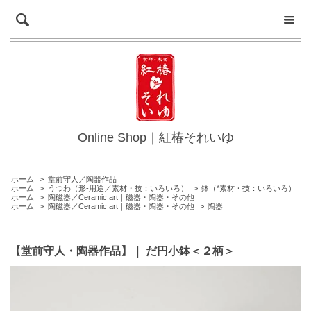
Online Shop｜紅椿それいゆ
ホーム
>
堂前守人／陶器作品
ホーム
>
うつわ（形-用途／素材・技：いろいろ）
>
鉢（*素材・技：いろいろ）
ホーム
>
陶磁器／Ceramic art｜磁器・陶器・その他
ホーム
>
陶磁器／Ceramic art｜磁器・陶器・その他
>
陶器
【堂前守人・陶器作品】｜ だ円小鉢＜２柄＞