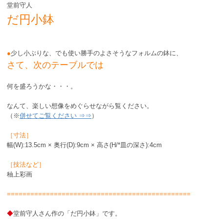
堂前守人
だ円小鉢
●
少し小ぶりな、でも使い勝手のよさそうなフォルムの鉢に、
さて、次のテーブルでは
何を盛ろうかな・・・。
なんて、楽しい想像をめぐらせながら覧ください。
（※
併せてご覧ください ⇒⇒
）
［寸法］
幅(W):13.5cm × 奥行(D):9cm × 高さ(H/*皿の深さ):4cm
［技法など］
秞上彩画
===============================================
◆
堂前守人さん作の「だ円小鉢」です。