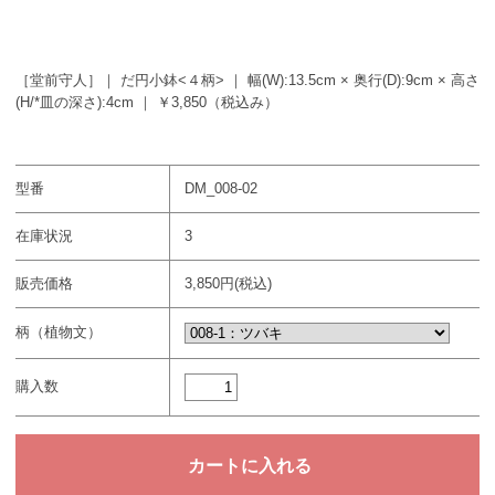
［堂前守人］｜ だ円小鉢<４柄> ｜ 幅(W):13.5cm × 奥行(D):9cm × 高さ
(H/*皿の深さ):4cm ｜ ￥3,850（税込み）
型番
DM_008-02
在庫状況
3
販売価格
3,850円(税込)
柄（植物文）
購入数