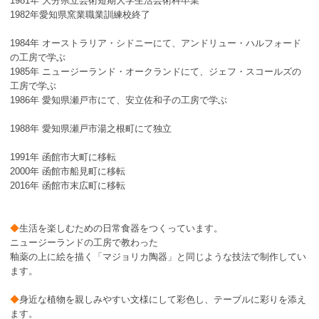
1981年 大分県立芸術短期大学生活芸術科卒業
1982年愛知県窯業職業訓練校終了
1984年 オーストラリア・シドニーにて、アンドリュー・ハルフォード
の工房で学ぶ
1985年 ニュージーランド・オークランドにて、ジェフ・スコールズの
工房で学ぶ
1986年 愛知県瀬戸市にて、安立佐和子の工房で学ぶ
1988年 愛知県瀬戸市湯之根町にて独立
1991年 函館市大町に移転
2000年 函館市船見町に移転
2016年 函館市末広町に移転
◆
生活を楽しむための日常食器をつくっています。
ニュージーランドの工房で教わった
釉薬の上に絵を描く「マジョリカ陶器」と同じような技法で制作してい
ます。
◆
身近な植物を親しみやすい文様にして彩色し、テーブルに彩りを添え
ます。