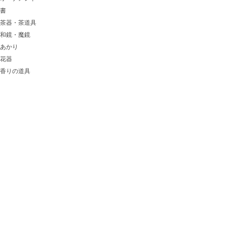
書
茶器・茶道具
和鏡・魔鏡
あかり
花器
香りの道具