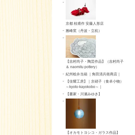
京都 桂甫作 安藤人形店
雅峰窯（丹波・立杭）
【吉村尚子・陶芸作品】（吉村尚子
＆ naomitu pottery）
紀州桧弁当箱 ｜角田清兵衛商店｜
【佳耀工房】｜京硝子（食卓小物）
～kyoto-kayokobo～｜
【書家・川瀬みゆき】
【オカモトヨシコ・ガラス作品】