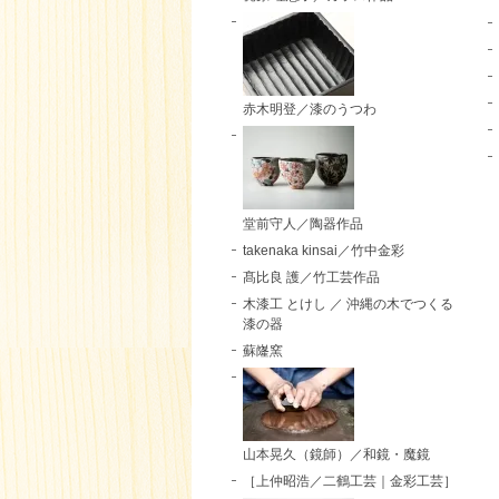
赤木明登／漆のうつわ
堂前守人／陶器作品
takenaka kinsai／竹中金彩
髙比良 護／竹工芸作品
木漆工 とけし ／ 沖縄の木でつくる
漆の器
蘇嶐窯
山本晃久（鏡師）／和鏡・魔鏡
［上仲昭浩／二鶴工芸｜金彩工芸］