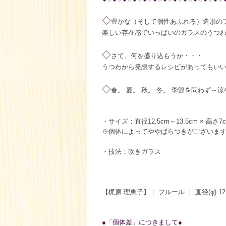
◇
豊かな（そして個性あふれる）造形の
楽しい存在感でいっぱいのガラスのうつ
◇
さて、何を盛り込もうか・・・
うつわから発想するレシピがあってもい
◇
春。 夏。 秋。 冬。 季節を問わず
・サイズ：直径12.5cm～13.5cm × 高さ7
※個体によってややばらつきがございま
・技法：吹きガラス
【梶原 理恵子】｜ フルール ｜ 直径(φ):12.5
●
「個体差」につきまして
●