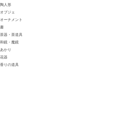
陶人形
オブジェ
オーナメント
書
茶器・茶道具
和鏡・魔鏡
あかり
花器
香りの道具