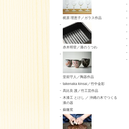
梶原 理恵子／ガラス作品
赤木明登／漆のうつわ
堂前守人／陶器作品
takenaka kinsai／竹中金彩
髙比良 護／竹工芸作品
木漆工 とけし ／ 沖縄の木でつくる
漆の器
蘇嶐窯