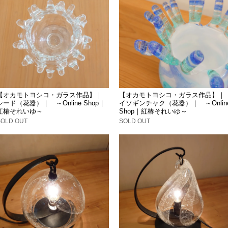
【オカモトヨシコ・ガラス作品】｜
【オカモトヨシコ・ガラス作品】｜
シード（花器）｜ ～Online Shop｜
イソギンチャク（花器）｜ ～Onlin
紅椿それいゆ～
Shop｜紅椿それいゆ～
SOLD OUT
SOLD OUT