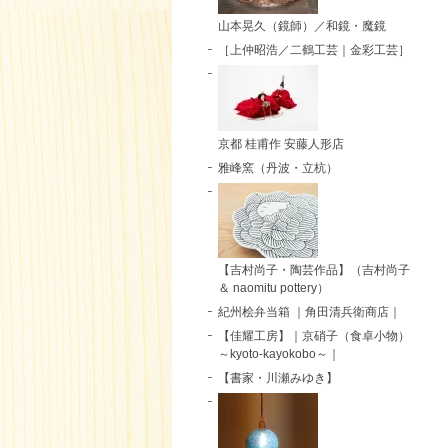
山本晃久（鏡師）／和鏡・魔鏡
［上仲昭浩／二鶴工芸｜金彩工芸］
京都 桂甫作 安藤人形店
雅峰窯（丹波・立杭）
【吉村尚子・陶芸作品】（吉村尚子
＆ naomitu pottery）
紀州桧弁当箱 ｜角田清兵衛商店｜
【佳耀工房】｜京硝子（食卓小物）
～kyoto-kayokobo～｜
【書家・川瀬みゆき】