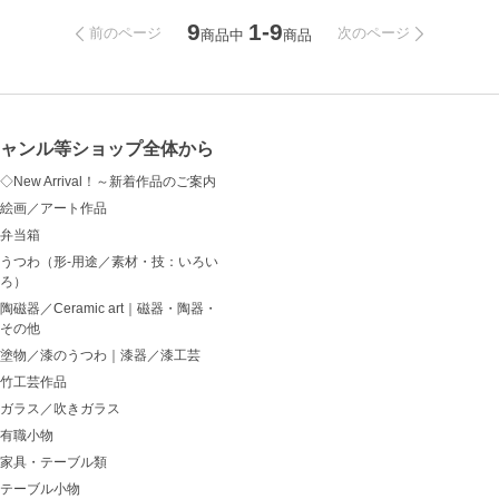
9
1-9
前のページ
次のページ
商品中
商品
ャンル等ショップ全体から
◇New Arrival！～新着作品のご案内
絵画／アート作品
弁当箱
うつわ（形-用途／素材・技：いろい
ろ）
陶磁器／Ceramic art｜磁器・陶器・
その他
塗物／漆のうつわ｜漆器／漆工芸
竹工芸作品
ガラス／吹きガラス
有職小物
家具・テーブル類
テーブル小物