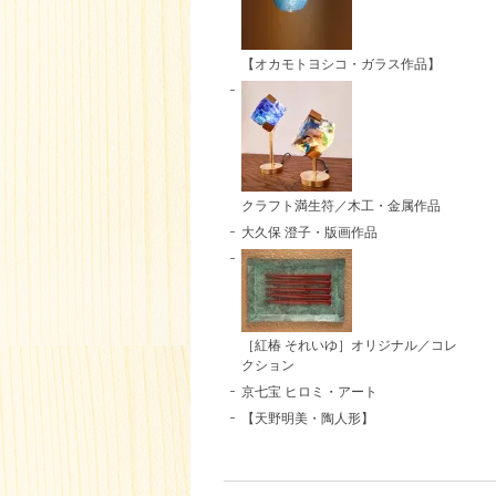
【オカモトヨシコ・ガラス作品】
クラフト満生符／木工・金属作品
大久保 澄子・版画作品
［紅椿 それいゆ］オリジナル／コレ
クション
京七宝 ヒロミ・アート
【天野明美・陶人形】